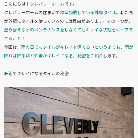
こんにちは！
クレバリーホーム
です。
c
e
クレバリーホームの住まいで
標準搭載している外壁タイル。
私たち
e
が外壁にタイルを使っているのには理由があります。その一つが、
b
塗り替えなどのメンテナンスをしなくてもキレイな状態をキープで
o
きること！
o
今回は、
雨の日でもタイルがキレイを保てる（というよりも、雨が
k
降れば降るほど外壁がキレイになる）秘密をご紹介
します。
▶︎
雨でキレイになるタイルの秘密