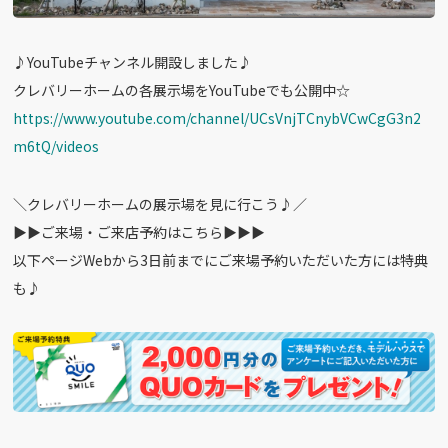
♪YouTubeチャンネル開設しました♪
クレバリーホームの各展示場をYouTubeでも公開中☆
https://www.youtube.com/channel/UCsVnjTCnybVCwCgG3n2
m6tQ/videos
＼クレバリーホームの展示場を見に行こう♪／
▶︎▶︎ご来場・ご来店予約はこちら▶︎▶︎▶︎
以下ページWebから3日前までにご来場予約いただいた方には特典
も♪