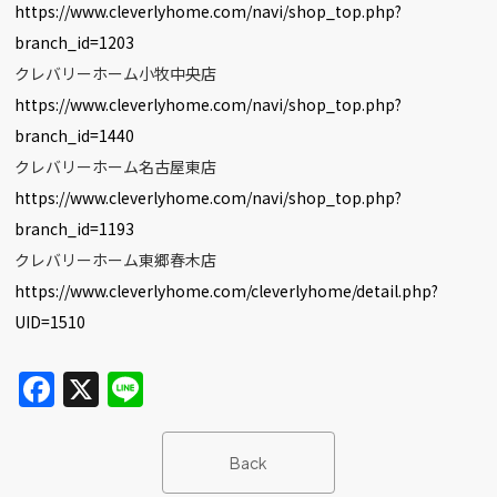
https://www.cleverlyhome.com/navi/shop_top.php?
branch_id=1203
クレバリーホーム小牧中央店
https://www.cleverlyhome.com/navi/shop_top.php?
branch_id=1440
クレバリーホーム名古屋東店
https://www.cleverlyhome.com/navi/shop_top.php?
branch_id=1193
クレバリーホーム東郷春木店
https://www.cleverlyhome.com/cleverlyhome/detail.php?
UID=1510
F
X
Li
a
n
c
e
Back
e