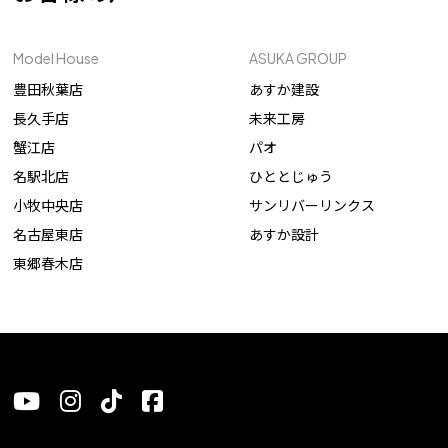
Model House
ASUKA GROUP
豊田秋葉店
あすか建設
長久手店
未来工房
蟹江店
パオ
名駅北店
ひととじゅう
小牧中央店
サンリバーリンクス
名古屋東店
あすか設計
東郷春木店