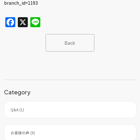
branch_id=1193
F
X
Li
a
n
c
e
Back
e
b
o
o
k
Category
Q&A (1)
お客様の声 (9)