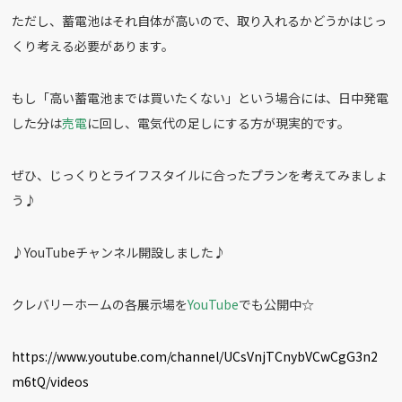
ただし、蓄電池はそれ自体が高いので、取り入れるかどうかはじっ
くり考える必要があります。
もし「高い蓄電池までは買いたくない」という場合には、日中発電
した分は
売電
に回し、電気代の足しにする方が現実的です。
ぜひ、じっくりとライフスタイルに合ったプランを考えてみましょ
う♪
♪YouTubeチャンネル開設しました♪
クレバリーホームの各展示場を
YouTube
でも公開中☆
https://www.youtube.com/channel/UCsVnjTCnybVCwCgG3n2
m6tQ/videos