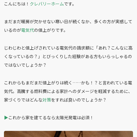
こんにちは！
クレバリーホーム
です。
c
e
e
まだまだ暖房が欠かせない寒い日が続くなか、多くの方が実感して
b
いるのが
電気代
の値上がりです。
o
o
じわじわと値上げされている電気代の請求額に「あれ？こんなに高
k
くなっているの？」とびっくりした経験がある方もいらっしゃるの
ではないでしょうか？
これからもまだまだ値上がりは続く……かも！？と言われている電
気代。高騰する燃料費による家計へのダメージを軽減するために、
家づくりではどんな
対策
をすれば良いのでしょうか？
▶︎
これから家を建てるなら太陽光発電は必須！