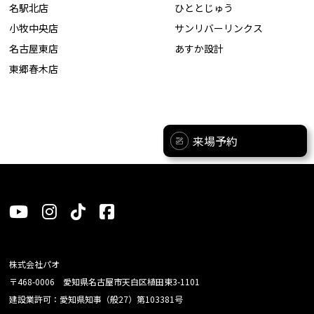
名駅北店
ひととじゅう
小牧中央店
サンリバーリンクス
名古屋東店
あすか設計
東郷春木店
来場予約
株式会社パオ
〒468-0006 愛知県名古屋市天白区植田東3-1101
建設業許可：愛知県知事（般27）第103381号