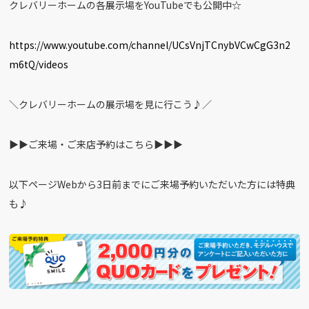
クレバリーホームの各展示場をYouTubeでも公開中☆
https://www.youtube.com/channel/UCsVnjTCnybVCwCgG3n2
m6tQ/videos
＼クレバリーホームの展示場を見に行こう♪／
▶︎▶︎ご来場・ご来店予約はこちら▶︎▶︎▶︎
以下ページWebから3日前までにご来場予約いただいた方には特典
も♪