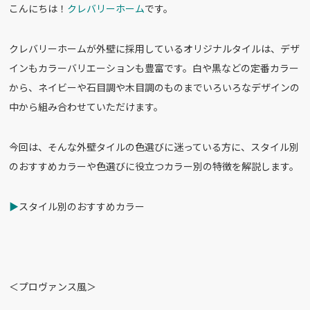
こんにちは！
クレバリーホーム
です。
c
e
e
クレバリーホームが外壁に採用しているオリジナルタイルは、デザ
b
インもカラーバリエーションも豊富です。白や黒などの定番カラー
o
から、ネイビーや石目調や木目調のものまでいろいろなデザインの
o
中から組み合わせていただけます。
k
今回は、そんな外壁タイルの色選びに迷っている方に、スタイル別
のおすすめカラーや色選びに役立つカラー別の特徴を解説します。
▶︎
スタイル別のおすすめカラー
＜プロヴァンス風＞