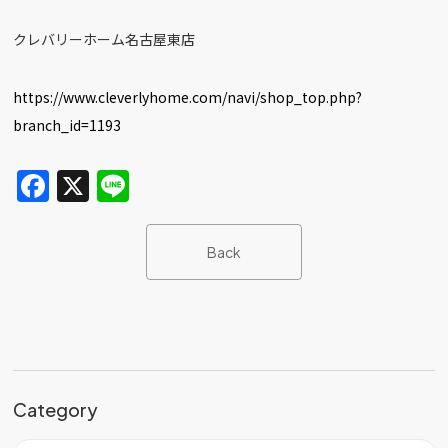
クレバリーホーム名古屋東店
https://www.cleverlyhome.com/navi/shop_top.php?
branch_id=1193
F
X
Li
a
n
c
e
Back
e
b
o
o
k
Category