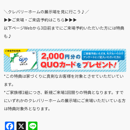
＼クレバリーホームの展示場を見に行こう♪／
▶︎▶︎ご来場・ご来店予約はこちら▶︎▶︎▶︎
以下ページWebから3日前までにご来場予約いただいた方には特典
も♪
*この特典は家づくりに真剣なお客様を対象とさせていただいてい
ます。
*ご家族様1組につき、新規ご来場1回限りの特典となります。すで
にいずれかのクレバリーホームの展示場にご来場いただいている方
は特典対象外となります。
F
X
Li