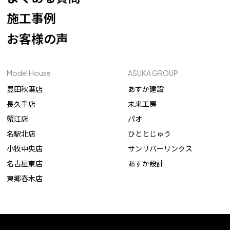
施工事例
お客様の声
Model House
ASUKA GROUP
豊田秋葉店
あすか建設
長久手店
未来工房
蟹江店
パオ
名駅北店
ひととじゅう
小牧中央店
サンリバーリンクス
名古屋東店
あすか設計
東郷春木店