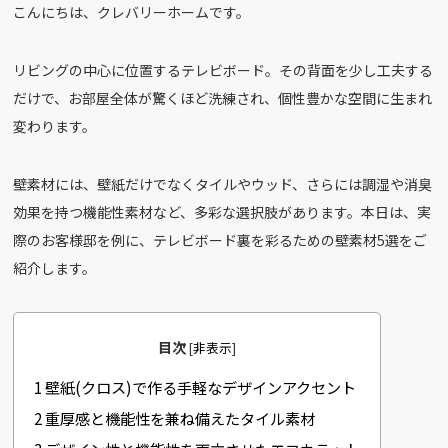
こんにちは、クレバリーホームです。
c
e
e
リビングの中心に位置するテレビボード。その背面を少し工夫する
b
だけで、お部屋全体が驚くほど洗練され、個性豊かな空間に生まれ
o
変わります。
o
k
壁素材には、壁紙だけでなくタイルやウッド、さらには調湿や消臭
効果を持つ機能性素材など、多彩な選択肢があります。本日は、実
際のお客様邸を例に、テレビボード裏を彩るための壁素材5選をご
紹介します。
目次
[
非表示
]
1
壁紙(クロス)で作る手軽なデザインアクセント
2
重厚感と機能性を兼ね備えたタイル素材