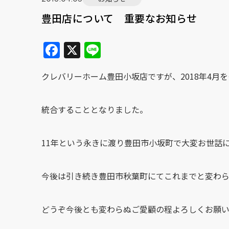
豊田店について 重要なお知らせ
F
X
Li
a
n
クレバリーホーム豊田小坂店ですが、2018年4月
c
e
e
統合することとなりました。
b
o
11年という永きに渡り豊田市小坂町で大変お世話
o
k
今後は引き続き豊田市秋葉町にてこれまでと変わら
どうぞ今後とも変わらぬご愛顧の程よろしくお願い