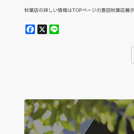
秋葉店の詳しい情報はTOPページの豊田秋葉店展
F
X
Li
a
n
c
e
e
b
o
o
k