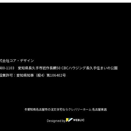
式会社コア・デザイン
480-1103 愛知県長久手市岩作長鶴50 CBCハウジング長久手住まいの公園
設業許可：愛知県知事（般4）第106402号
©愛知県名古屋市の注文住宅ならクレバリーホーム 名古屋東店
Designed by