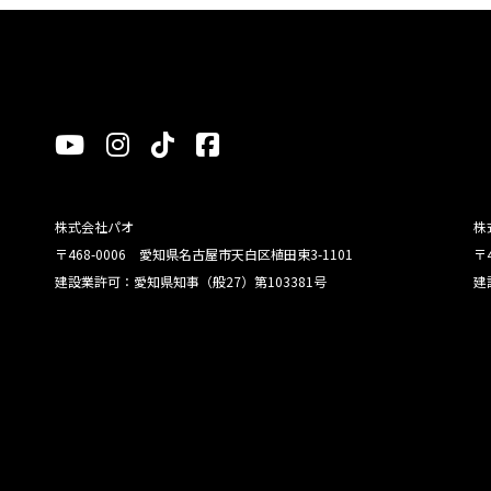
株式会社パオ
株
〒468-0006 愛知県名古屋市天白区植田東3-1101
〒
建設業許可：愛知県知事（般27）第103381号
建