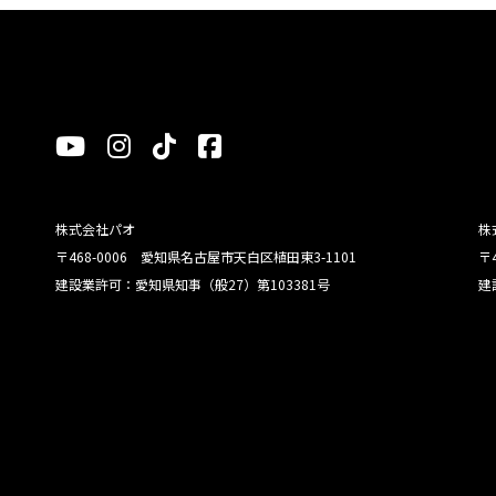
株式会社パオ
株
〒468-0006 愛知県名古屋市天白区植田東3-1101
〒
建設業許可：愛知県知事（般27）第103381号
建