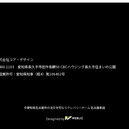
式会社コア・デザイン
480-1103 愛知県長久手市岩作長鶴50 CBCハウジング長久手住まいの公園
設業許可：愛知県知事（般4）第106402号
©愛知県名古屋市の注文住宅ならクレバリーホーム 名古屋東店
Designed by