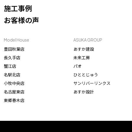
施工事例
お客様の声
Model House
ASUKA GROUP
豊田秋葉店
あすか建設
長久手店
未来工房
蟹江店
パオ
名駅北店
ひととじゅう
小牧中央店
サンリバーリンクス
名古屋東店
あすか設計
東郷春木店