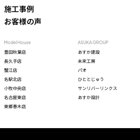
施工事例
お客様の声
Model House
ASUKA GROUP
豊田秋葉店
あすか建設
長久手店
未来工房
蟹江店
パオ
名駅北店
ひととじゅう
小牧中央店
サンリバーリンクス
名古屋東店
あすか設計
東郷春木店