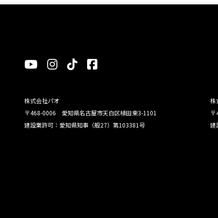
株式会社パオ
株
〒468-0006 愛知県名古屋市天白区植田東3-1101
〒
建設業許可：愛知県知事（般27）第103381号
建