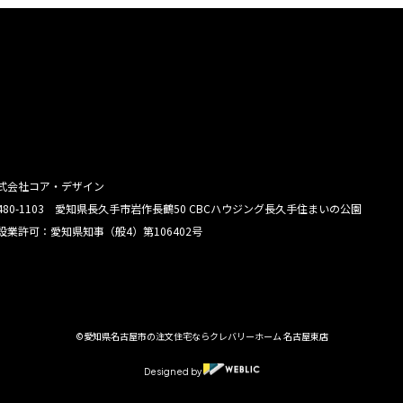
式会社コア・デザイン
480-1103 愛知県長久手市岩作長鶴50 CBCハウジング長久手住まいの公園
設業許可：愛知県知事（般4）第106402号
©愛知県名古屋市の注文住宅ならクレバリーホーム 名古屋東店
Designed by