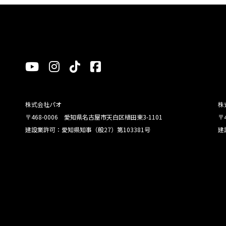
株式会社パオ
株
〒468-0006 愛知県名古屋市天白区植田東3-1101
〒
建設業許可：愛知県知事（般27）第103381号
建