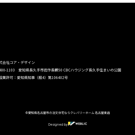
式会社コア・デザイン
480-1103 愛知県長久手市岩作長鶴50 CBCハウジング長久手住まいの公園
設業許可：愛知県知事（般4）第106402号
©愛知県名古屋市の注文住宅ならクレバリーホーム 名古屋東店
Designed by