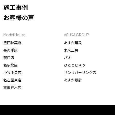
施工事例
お客様の声
Model House
ASUKA GROUP
豊田秋葉店
あすか建設
長久手店
未来工房
蟹江店
パオ
名駅北店
ひととじゅう
小牧中央店
サンリバーリンクス
名古屋東店
あすか設計
東郷春木店