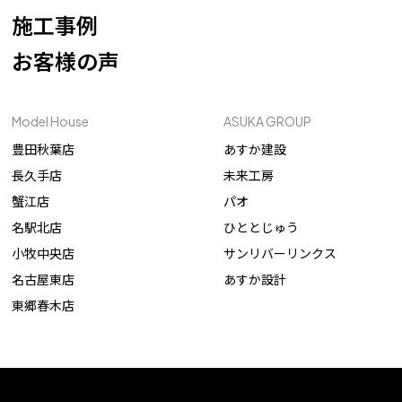
施工事例
お客様の声
Model House
ASUKA GROUP
豊田秋葉店
あすか建設
長久手店
未来工房
蟹江店
パオ
名駅北店
ひととじゅう
小牧中央店
サンリバーリンクス
名古屋東店
あすか設計
東郷春木店