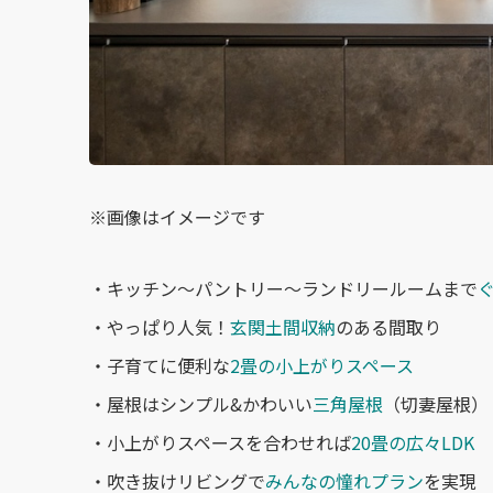
※画像はイメージです
・キッチン〜パントリー〜ランドリールームまで
・やっぱり人気！
玄関土間収納
のある間取り
・子育てに便利な
2畳の小上がりスペース
・屋根はシンプル&かわいい
三角屋根
（切妻屋根）
・小上がりスペースを合わせれば
20畳の広々LDK
・吹き抜けリビングで
みんなの憧れプラン
を実現