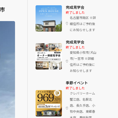
完成見学会
牧市
終了しました
名古屋市南区 ※詳
細住所はご予約後
にお知らせします
完成見学会
終了しました
愛知県小牧市/犬山
市/一宮市 ※詳細
住所はご予約後に
お知らせします
季節イベント
終了しました
クレバリーホーム
蟹江店、名駅北
店、長久手店、小
牧中央店、東郷春
木店、豊田秋葉