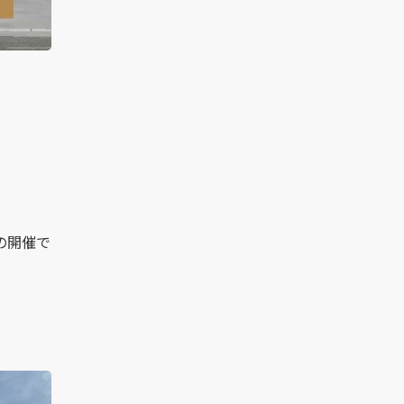
？
の開催
で