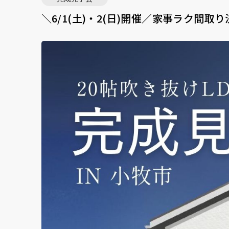
＼6/1(土)・2(日)開催／家事ラク間取