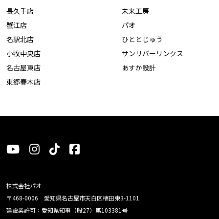
長久手店
未来工房
蟹江店
パオ
名駅北店
ひととじゅう
小牧中央店
サンリバーリンクス
名古屋東店
あすか設計
東郷春木店
株式会社パオ
〒468-0006 愛知県名古屋市天白区植田東3-1101
建設業許可：愛知県知事（般27）第103381号