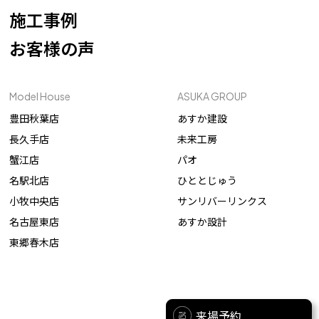
施工事例
お客様の声
Model House
ASUKA GROUP
豊田秋葉店
あすか建設
長久手店
未来工房
蟹江店
パオ
名駅北店
ひととじゅう
小牧中央店
サンリバーリンクス
名古屋東店
あすか設計
東郷春木店
来場予約