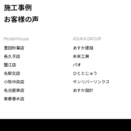
施工事例
お客様の声
Model House
ASUKA GROUP
豊田秋葉店
あすか建設
長久手店
未来工房
蟹江店
パオ
名駅北店
ひととじゅう
小牧中央店
サンリバーリンクス
名古屋東店
あすか設計
東郷春木店