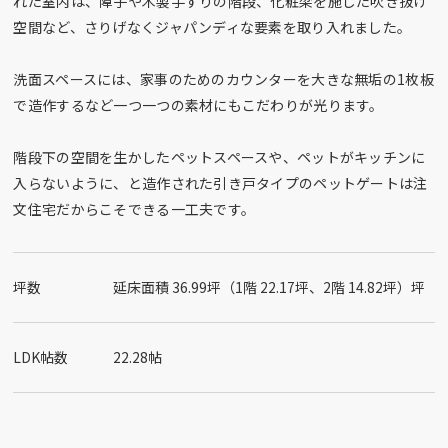
れた室内は、障子や木製手すりの階段、化粧梁を施した吹き抜け
空間など、さりげなくジャパンディな要素を取り入れました。
洗面スペースには、家事のためのカウンターを大きな無垢の1枚板
で造作するなど一つ一つの素材にもこだわりが光ります。
階段下の空間を生かしたペットスペースや、ペットがキッチンに
入らないように、と造作された引き戸タイプのペットゲートは注
文住宅だからこそできる一工夫です。
坪数
延床面積 36.99坪（1階 22.17坪、2階 14.82坪）坪
LDK帖数
22.28帖