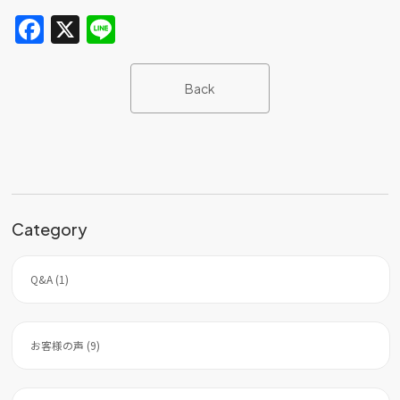
F
X
Li
a
n
c
e
Back
e
b
o
o
k
Category
Q&A (1)
お客様の声 (9)