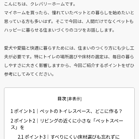
こんにちは、クレバリーホームです。
c
e
マイホームを買ったら、憧れていたペットとの暮らしを始めたいと
e
思っている方も多いはず。そこで今回は、人間だけでなくペットも
b
ハッピーに暮らせる住まいづくりのコツをお話しします。
o
o
愛犬や愛猫と快適に暮らすためには、住まいのつくり方にも少し工
k
夫が必要です。特にトイレの場所選びや床材の選定は、毎日の暮ら
しやすさに大きく影響しますから、今回ご紹介するポイントをぜひ
参考にしてみてください。
目次
[
非表示
]
1
ポイント1｜ペットのトイレスペース、どこに作る？
2
ポイント2｜リビングの近くに小さな「ペットスペー
ス」を
2.1
ポイント3｜すべりにくい床材選びも忘れずに