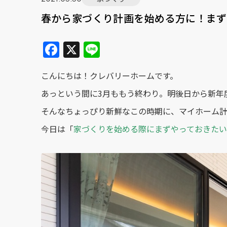
春から家づくり計画を始める方に！まず
F
X
Li
a
n
こんにちは！クレバリーホームです。
c
e
e
あっという間に3月ももう終わり。明後日から新年
b
そんなちょっぴり新鮮なこの時期に、マイホーム
o
今日は「
家づくりを始める際にまずやっておきたい
o
k